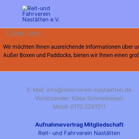
Zum
Inhalt
springen
Über uns
Wir möchten Ihnen ausreichende Informationen über uns
Außer Boxen und Paddocks, bieten wir Ihnen einen große
E-Mail: info@reiterverein-nastaetten.de
Vorsitzender: Klaus Schmelzeisen
Mobil: 0170 2281011
Aufnahmevertrag Mitgliedschaft
Reit- und Fahrverein Nastätten